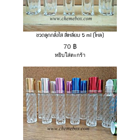
ขวดลูกกลิ้งใส สี่เหลี่ยม 5 ml (โหล)
70
฿
หยิบใส่ตะกร้า