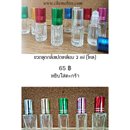
ขวดลูกกลิ้งแปดเหลี่ยม 3 ml (โหล)
65
฿
หยิบใส่ตะกร้า