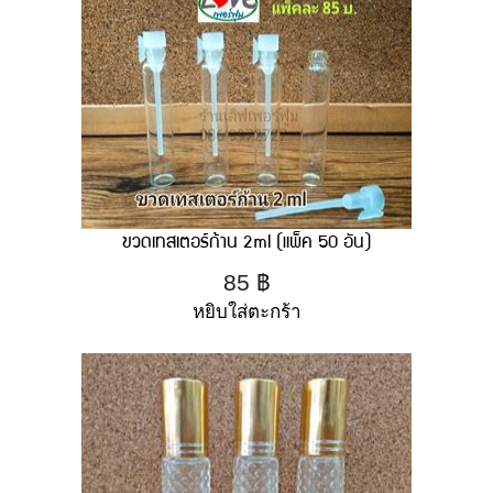
ขวดเทสเตอร์ก้าน 2ml (แพ็ค 50 อัน)
85
฿
หยิบใส่ตะกร้า