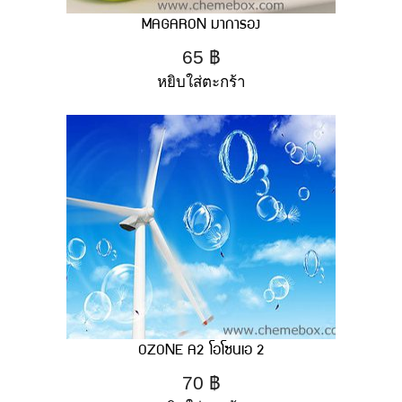
MAGARON มาการอง
65
฿
หยิบใส่ตะกร้า
OZONE A2 โอโซนเอ 2
70
฿