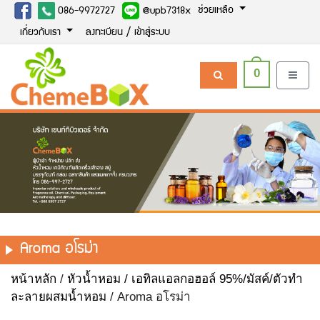
ช่วยเหลือ
086-9972727
@upb7318x
เกี่ยวกับเรา
ลงทะเบียน / เข้าสู่ระบบ
0
Aroma อโรม่า
หน้าหลัก
/
หัวน้ำหอม / เอทิลแอลกอฮอล์ 95%/มัสค์/ตัวทำ
ละลายผสมน้ำหอม
/ Aroma อโรม่า