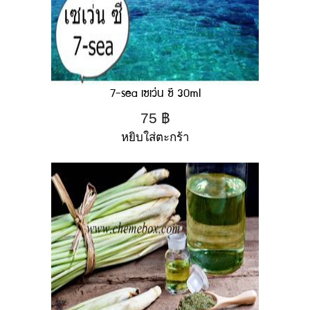
7-sea เซเว่น ซี 30ml
75
฿
หยิบใส่ตะกร้า