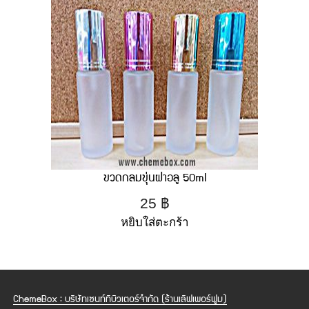
ขวดกลมขุ่นฝาอลู 50ml
25
฿
หยิบใส่ตะกร้า
ChemeBox : บริษัทเซนท์ทิบิวเตอร์จำกัด (ร้านเลิฟเพอร์ฟูม)