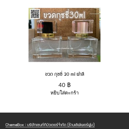
ขวด กุชชี่ 30 ml ฝาสี
40
฿
หยิบใส่ตะกร้า
ChemeBox : บริษัทเซนท์ทิบิวเตอร์จำกัด (ร้านเลิฟเพอร์ฟูม)