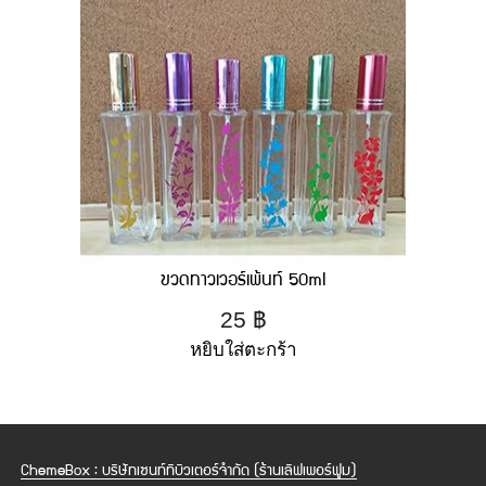
ขวดทาวเวอร์เพ้นท์ 50ml
25
฿
หยิบใส่ตะกร้า
ChemeBox : บริษัทเซนท์ทิบิวเตอร์จำกัด (ร้านเลิฟเพอร์ฟูม)