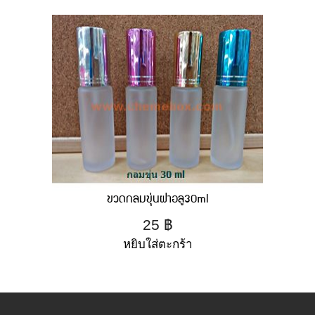
ขวดกลมขุ่นฝาอลู30ml
25
฿
หยิบใส่ตะกร้า