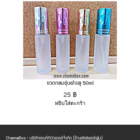
ขวดกลมขุ่นฝาอลู 50ml
25
฿
หยิบใส่ตะกร้า
ChemeBox : บริษัทเซนท์ทิบิวเตอร์จำกัด (ร้านเลิฟเพอร์ฟูม)