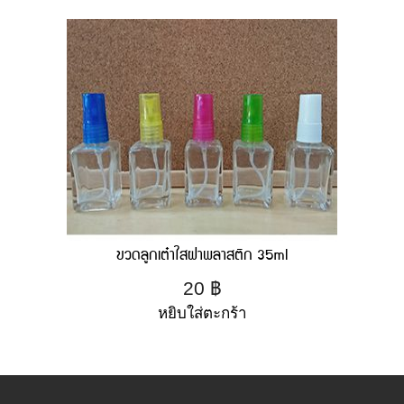
ขวดลูกเต๋าใสฝาพลาสติก 35ml
20
฿
หยิบใส่ตะกร้า