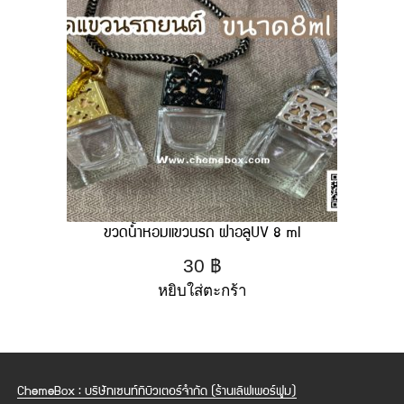
ขวดน้ำหอมแขวนรถ ฝาอลูUV 8 ml
30
฿
หยิบใส่ตะกร้า
ChemeBox : บริษัทเซนท์ทิบิวเตอร์จำกัด (ร้านเลิฟเพอร์ฟูม)