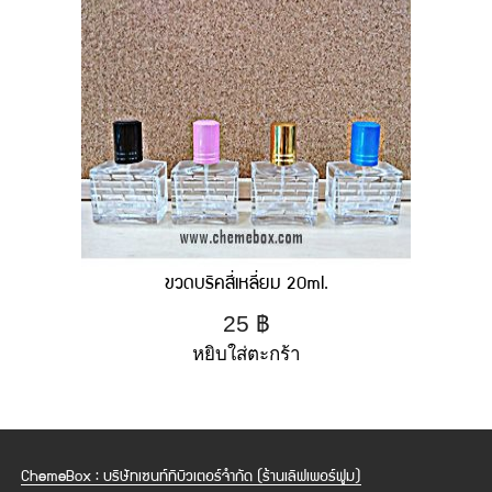
ขวดบริคสี่เหลี่ยม 20ml.
25
฿
หยิบใส่ตะกร้า
ChemeBox : บริษัทเซนท์ทิบิวเตอร์จำกัด (ร้านเลิฟเพอร์ฟูม)