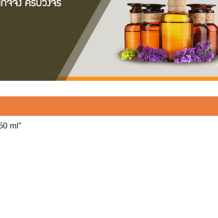
250 ml”