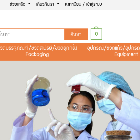
ช่วยเหลือ
เกี่ยวกับเรา
ลงทะเบียน / เข้าสู่ระบบ
0
ค้นหา
วดบรรจุภัณฑ์/ขวดสเปรย์/ขวดลูกกลิ้ง
อุปกรณ์/ขวดแก้ว/อุปกร
Packaging
Equipment