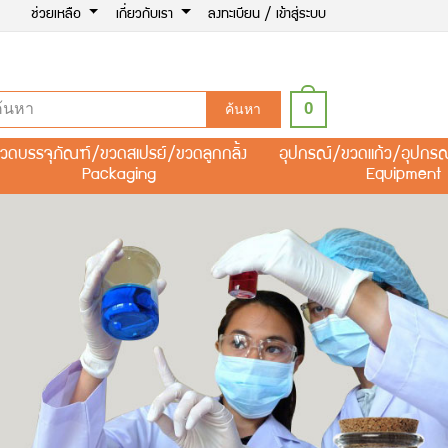
ช่วยเหลือ
เกี่ยวกับเรา
ลงทะเบียน / เข้าสู่ระบบ
0
ค้นหา
วดบรรจุภัณฑ์/ขวดสเปรย์/ขวดลูกกลิ้ง
อุปกรณ์/ขวดแก้ว/อุปกร
Packaging
Equipment