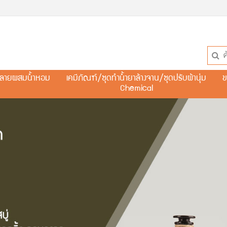
ละลายผสมน้ำหอม
เคมีภัณฑ์/ชุดทำน้ำยาล้างจาน/ชุดปรับผ้านุ่ม
ข
Chemical