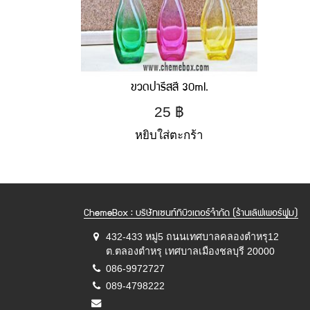
ขวดปารีสสี 30ml.
25
฿
หยิบใส่ตะกร้า
ChemeBox : บริษัทเซนท์ทิบิวเตอร์จำกัด (ร้านเลิฟเพอร์ฟูม)
432-433 หมู่5 ถนนเทศบาลคลองตำหรุ12
ต.ตลองตำหรุ เทศบาลเมืองชลบุรี 20000
086-9972727
089-4798222