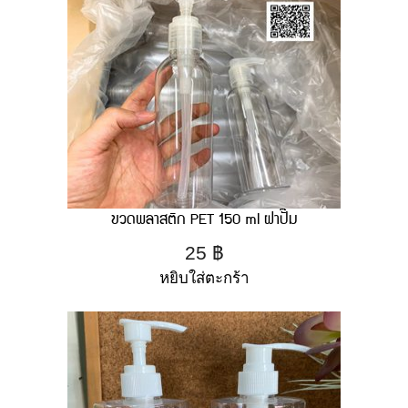
ขวดพลาสติก PET 150 ml ฝาปั๊ม
25
฿
หยิบใส่ตะกร้า