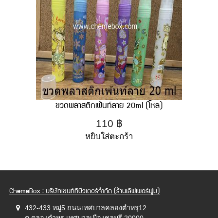
ขวดพลาสติกเพ้นท์ลาย 20ml (โหล)
110
฿
หยิบใส่ตะกร้า
ChemeBox : บริษัทเซนท์ทิบิวเตอร์จำกัด (ร้านเลิฟเพอร์ฟูม)
432-433 หมู่5 ถนนเทศบาลคลองตำหรุ12
ต.ตลองตำหรุ เทศบาลเมืองชลบุรี 20000