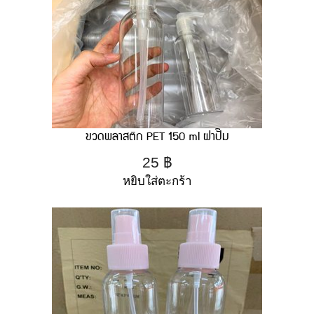
ขวดพลาสติก PET 150 ml ฝาปั๊ม
25
฿
หยิบใส่ตะกร้า