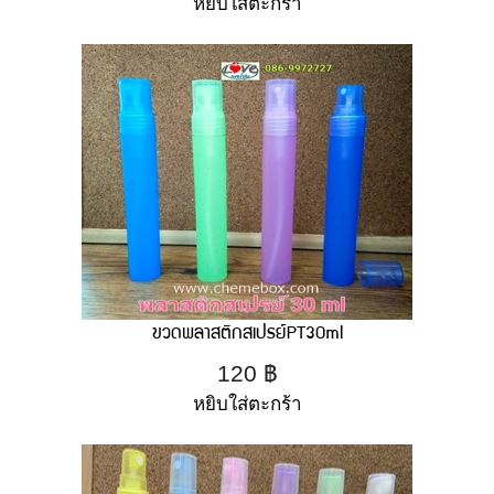
หยิบใส่ตะกร้า
ขวดพลาสติกสเปรย์PT30ml
120
฿
หยิบใส่ตะกร้า