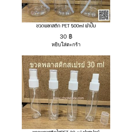
ขวดพลาสติก PET 500ml ฝาปั๊ม
30
฿
หยิบใส่ตะกร้า