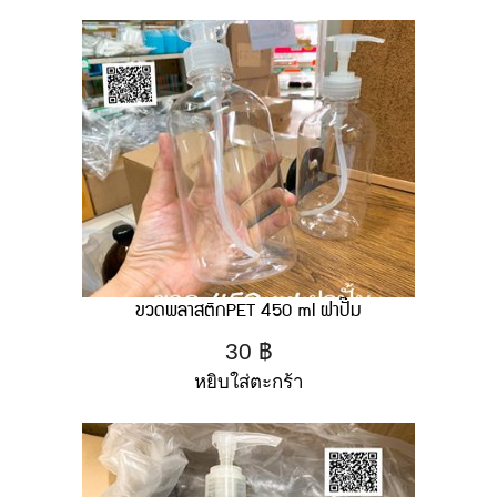
ขวดพลาสติกPET 450 ml ฝาปั๊ม
30
฿
หยิบใส่ตะกร้า