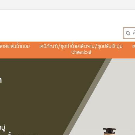
ละลายผสมน้ำหอม
เคมีภัณฑ์/ชุดทำน้ำยาล้างจาน/ชุดปรับผ้านุ่ม
ข
Chemical