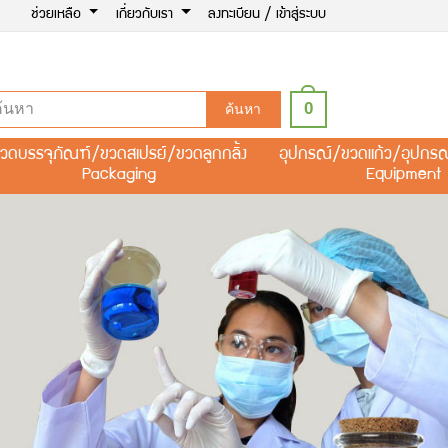
ช่วยเหลือ
เกี่ยวกับเรา
ลงทะเบียน / เข้าสู่ระบบ
0
ค้นหา
วดบรรจุภัณฑ์/ขวดสเปรย์/ขวดลูกกลิ้ง
อุปกรณ์/ขวดแก้ว/อุปกร
Packaging
Equipment