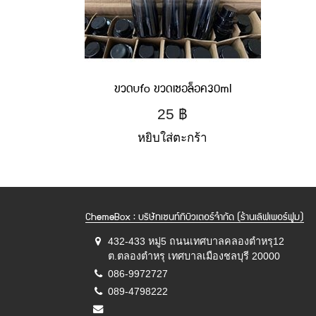
ขวดufo ขวดเชอล็อค30ml
25
฿
หยิบใส่ตะกร้า
ChemeBox : บริษัทเซนท์ทิบิวเตอร์จำกัด (ร้านเลิฟเพอร์ฟูม)
432-433 หมู่5 ถนนเทศบาลคลองตำหรุ12
ต.ตลองตำหรุ เทศบาลเมืองชลบุรี 20000
086-9972727
089-4798222