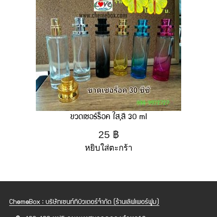
ขวดเชอร์ร็อค ใส,สี 30 ml
25
฿
หยิบใส่ตะกร้า
ChemeBox : บริษัทเซนท์ทิบิวเตอร์จำกัด (ร้านเลิฟเพอร์ฟูม)