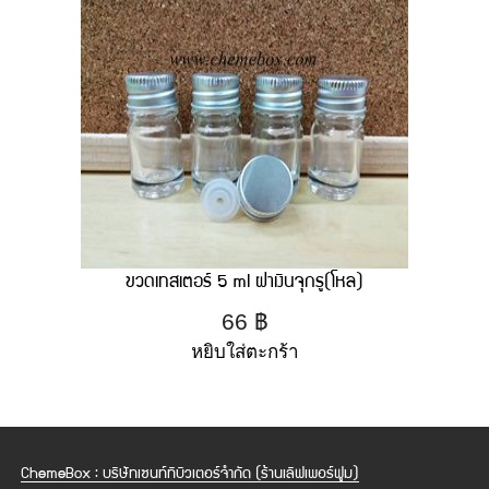
ขวดเทสเตอร์ 5 ml ฝาเงินจุกรู(โหล)
66
฿
หยิบใส่ตะกร้า
ChemeBox : บริษัทเซนท์ทิบิวเตอร์จำกัด (ร้านเลิฟเพอร์ฟูม)