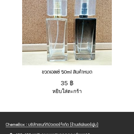
ขวดเอลเซ่ 50ml สินค้าหมด
35
฿
หยิบใส่ตะกร้า
ChemeBox : บริษัทเซนท์ทิบิวเตอร์จำกัด (ร้านเลิฟเพอร์ฟูม)