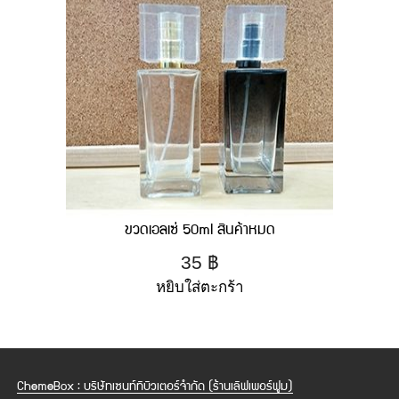
ขวดเอลเซ่ 50ml สินค้าหมด
35
฿
หยิบใส่ตะกร้า
ChemeBox : บริษัทเซนท์ทิบิวเตอร์จำกัด (ร้านเลิฟเพอร์ฟูม)