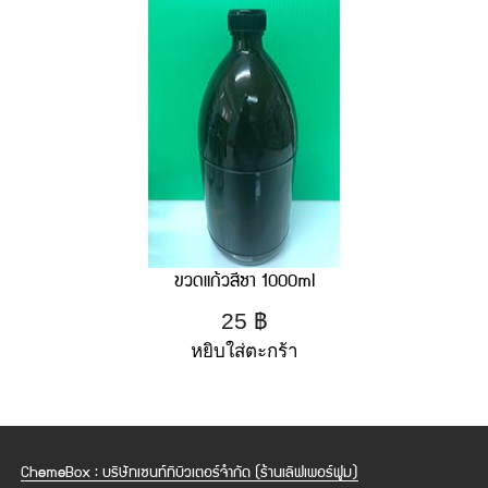
ขวดแก้วสีชา 1000ml
25
฿
หยิบใส่ตะกร้า
ChemeBox : บริษัทเซนท์ทิบิวเตอร์จำกัด (ร้านเลิฟเพอร์ฟูม)