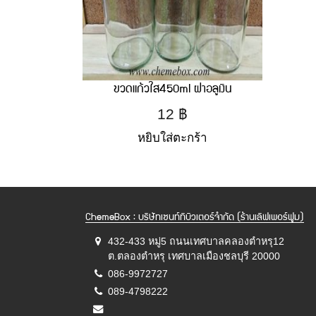
ขวดแก้วใส450ml ฝาอลูเงิน
12
฿
หยิบใส่ตะกร้า
ChemeBox : บริษัทเซนท์ทิบิวเตอร์จำกัด (ร้านเลิฟเพอร์ฟูม)
432-433 หมู่5 ถนนเทศบาลคลองตำหรุ12
ต.ตลองตำหรุ เทศบาลเมืองชลบุรี 20000
086-9972727
089-4798222