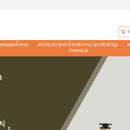
ละลายผสมน้ำหอม
เคมีภัณฑ์/ชุดทำน้ำยาล้างจาน/ชุดปรับผ้านุ่ม
ข
Chemical