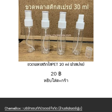
ขวดพลาสติกใสPET 30 ml ฝาสเปรย์
20
฿
หยิบใส่ตะกร้า
ChemeBox : บริษัทเซนท์ทิบิวเตอร์จำกัด (ร้านเลิฟเพอร์ฟูม)