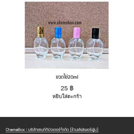
ขวดไข่20ml
25
฿
หยิบใส่ตะกร้า
ChemeBox : บริษัทเซนท์ทิบิวเตอร์จำกัด (ร้านเลิฟเพอร์ฟูม)