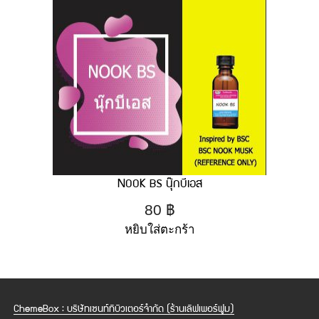
NOOK BS นุ๊กบีเอส
80
฿
หยิบใส่ตะกร้า
ChemeBox : บริษัทเซนท์ทิบิวเตอร์จำกัด (ร้านเลิฟเพอร์ฟูม)