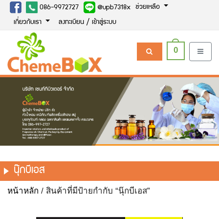
ช่วยเหลือ
086-9972727
@upb7318x
เกี่ยวกับเรา
ลงทะเบียน / เข้าสู่ระบบ
0
นุ๊กบีเอส
หน้าหลัก
/ สินค้าที่มีป้ายกำกับ “นุ๊กบีเอส”