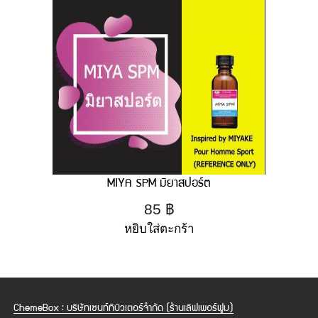
MIYA SPM มิยาสปอร์ต
85
฿
หยิบใส่ตะกร้า
ChemeBox : บริษัทเซนท์ทิบิวเตอร์จำกัด (ร้านเลิฟเพอร์ฟูม)