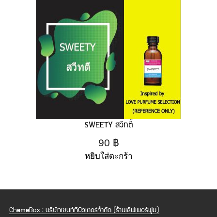
SWEETY สวีทตี้
90
฿
หยิบใส่ตะกร้า
ChemeBox : บริษัทเซนท์ทิบิวเตอร์จำกัด (ร้านเลิฟเพอร์ฟูม)