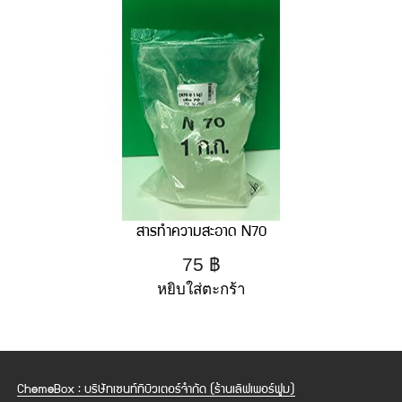
สารทำความสะอาด N70
75
฿
หยิบใส่ตะกร้า
ChemeBox : บริษัทเซนท์ทิบิวเตอร์จำกัด (ร้านเลิฟเพอร์ฟูม)