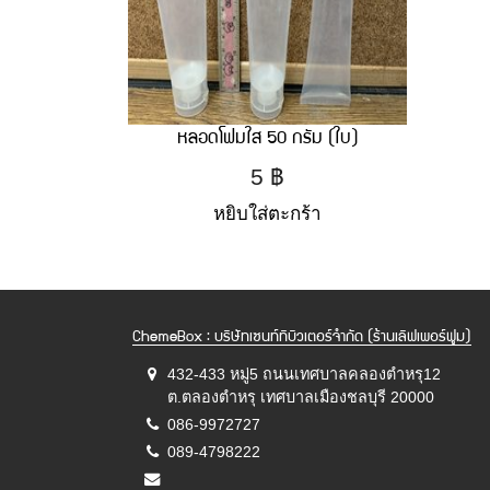
หลอดโฟมใส 50 กรัม (ใบ)
5
฿
หยิบใส่ตะกร้า
ChemeBox : บริษัทเซนท์ทิบิวเตอร์จำกัด (ร้านเลิฟเพอร์ฟูม)
432-433 หมู่5 ถนนเทศบาลคลองตำหรุ12
ต.ตลองตำหรุ เทศบาลเมืองชลบุรี 20000
086-9972727
089-4798222