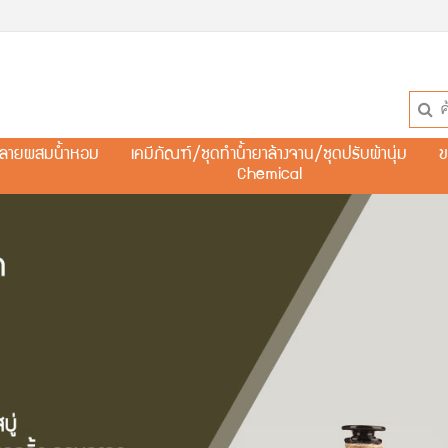
ละลายผสมน้ำหอม
เคมีภัณฑ์/ชุดทำน้ำยาล้างจาน/ชุดปรับผ้านุ่ม
ข
Chemical