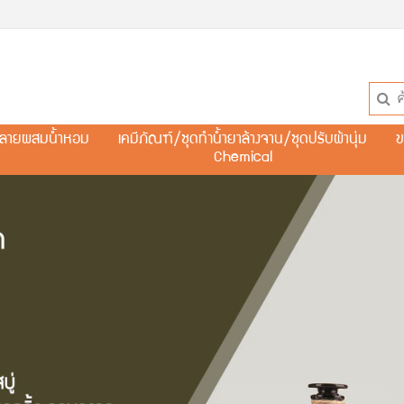
ละลายผสมน้ำหอม
เคมีภัณฑ์/ชุดทำน้ำยาล้างจาน/ชุดปรับผ้านุ่ม
ข
Chemical