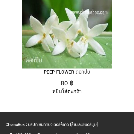
PEEP FLOWER ดอกปีบ
80
฿
หยิบใส่ตะกร้า
ChemeBox : บริษัทเซนท์ทิบิวเตอร์จำกัด (ร้านเลิฟเพอร์ฟูม)