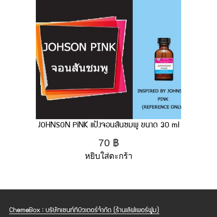
JOHNSON PiNK แป้งจอนสันชมพู ขนาด 30 ml
70
฿
หยิบใส่ตะกร้า
ChemeBox : บริษัทเซนท์ทิบิวเตอร์จำกัด (ร้านเลิฟเพอร์ฟูม)