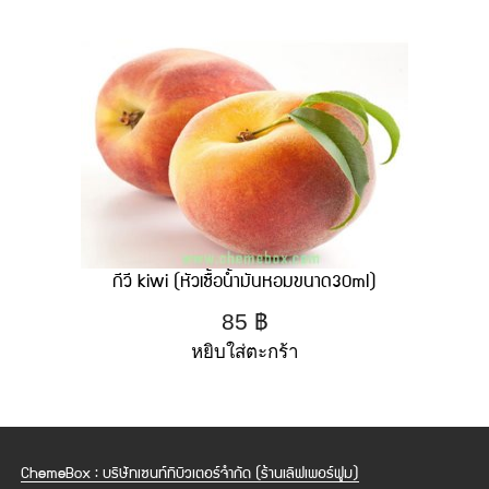
กีวี kiwi (หัวเชื้อน้ำมันหอมขนาด30ml)
85
฿
หยิบใส่ตะกร้า
ChemeBox : บริษัทเซนท์ทิบิวเตอร์จำกัด (ร้านเลิฟเพอร์ฟูม)