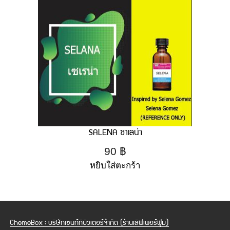
SALENA ซาเลน่า
90
฿
หยิบใส่ตะกร้า
ChemeBox : บริษัทเซนท์ทิบิวเตอร์จำกัด (ร้านเลิฟเพอร์ฟูม)