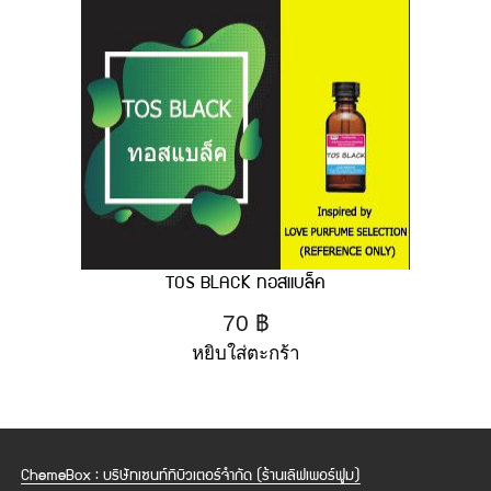
TOS BLACK ทอสแบล็ค
70
฿
หยิบใส่ตะกร้า
ChemeBox : บริษัทเซนท์ทิบิวเตอร์จำกัด (ร้านเลิฟเพอร์ฟูม)