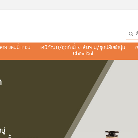
ละลายผสมน้ำหอม
เคมีภัณฑ์/ชุดทำน้ำยาล้างจาน/ชุดปรับผ้านุ่ม
ข
Chemical