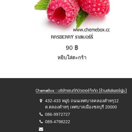
RASBERRY ราสเบอร์รี่
90
฿
หยิบใส่ตะกร้า
ChemeBox : บริษัทเซนท์ทิบิวเตอร์จำกัด (ร้านเลิฟเพอร์ฟูม)
432-433 หมู่5 ถนนเทศบาลคลองตำหรุ12
ต.ตลองตำหรุ เทศบาลเมืองชลบุรี 20000
086-9972727
089-4798222