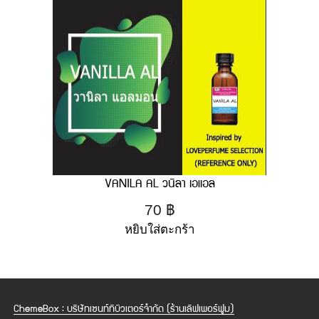
VANILA AL วนิลา เอแอล
70
฿
หยิบใส่ตะกร้า
ChemeBox : บริษัทเซนท์ทิบิวเตอร์จำกัด (ร้านเลิฟเพอร์ฟูม)