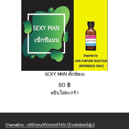
SEXY MAN เซ็กซี่แมน
80
฿
หยิบใส่ตะกร้า
ChemeBox : บริษัทเซนท์ทิบิวเตอร์จำกัด (ร้านเลิฟเพอร์ฟูม)