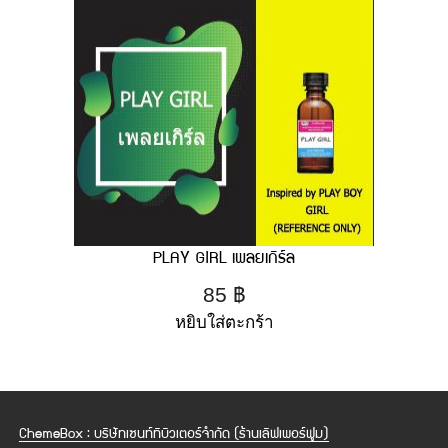
PLAY GIRL เพลยเกิร์ล
85
฿
หยิบใส่ตะกร้า
ChemeBox : บริษัทเซนท์ทิบิวเตอร์จำกัด (ร้านเลิฟเพอร์ฟูม)