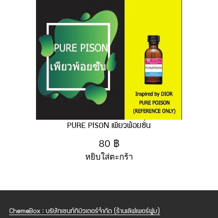
PURE PISON เพียวพ้อยซั่น
80
฿
หยิบใส่ตะกร้า
ChemeBox : บริษัทเซนท์ทิบิวเตอร์จำกัด (ร้านเลิฟเพอร์ฟูม)