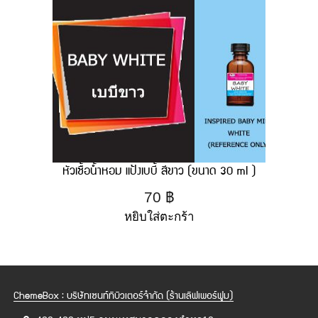
หัวเชื้อน้ำหอม แป้งเบบี้ สีขาว (ขนาด 30 ml )
70
฿
หยิบใส่ตะกร้า
ChemeBox : บริษัทเซนท์ทิบิวเตอร์จำกัด (ร้านเลิฟเพอร์ฟูม)