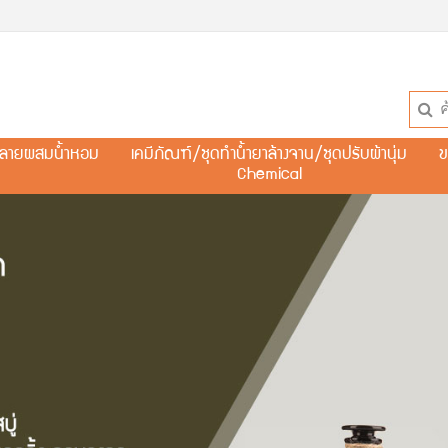
ละลายผสมน้ำหอม
เคมีภัณฑ์/ชุดทำน้ำยาล้างจาน/ชุดปรับผ้านุ่ม
ข
Chemical