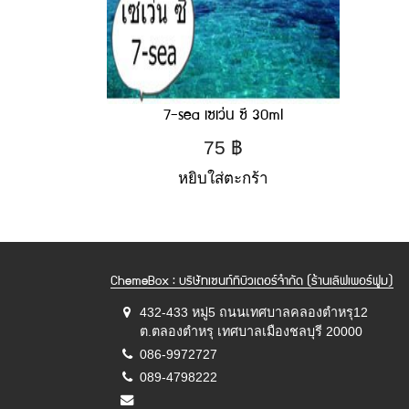
7-sea เซเว่น ซี 30ml
75
฿
หยิบใส่ตะกร้า
ChemeBox : บริษัทเซนท์ทิบิวเตอร์จำกัด (ร้านเลิฟเพอร์ฟูม)
432-433 หมู่5 ถนนเทศบาลคลองตำหรุ12
ต.ตลองตำหรุ เทศบาลเมืองชลบุรี 20000
086-9972727
089-4798222