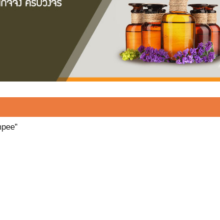
mpee”