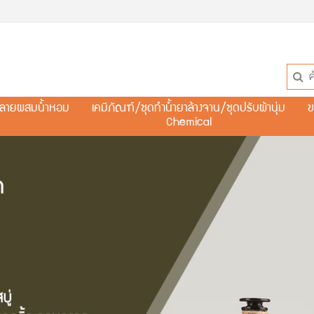
ละลายผสมน้ำหอม
เคมีภัณฑ์/ชุดทำน้ำยาล้างจาน/ชุดปรับผ้านุ่ม
ข
Chemical