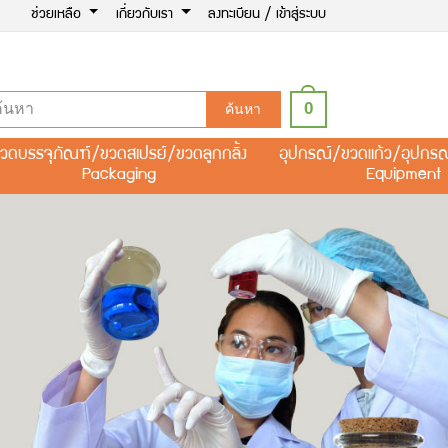
ช่วยเหลือ
เกี่ยวกับเรา
ลงทะเบียน / เข้าสู่ระบบ
0
ค้นหา
วดบรรจุภัณฑ์/ขวดสเปรย์/ขวดลูกกลิ้ง
อุปกรณ์/ขวดแก้ว/อุปกร
Packaging
Equipment