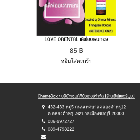
LOVE ORENTAL เลิฟออเรนทอล
85
฿
หยิบใส่ตะกร้า
ChemeBox : บริษัทเซนท์ทิบิวเตอร์จำกัด (ร้านเลิฟเพอร์ฟูม)
432-433 หมู่5 ถนนเทศบาลคลองตำหรุ12
ต.ตลองตำหรุ เทศบาลเมืองชลบุรี 20000
086-9972727
089-4798222