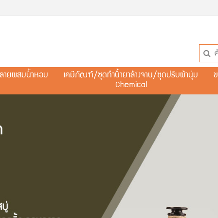
ละลายผสมน้ำหอม
เคมีภัณฑ์/ชุดทำน้ำยาล้างจาน/ชุดปรับผ้านุ่ม
ข
Chemical