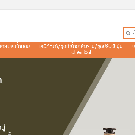
ละลายผสมน้ำหอม
เคมีภัณฑ์/ชุดทำน้ำยาล้างจาน/ชุดปรับผ้านุ่ม
ข
Chemical