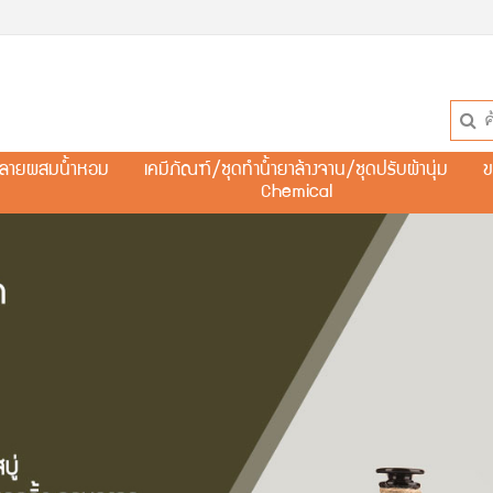
ละลายผสมน้ำหอม
เคมีภัณฑ์/ชุดทำน้ำยาล้างจาน/ชุดปรับผ้านุ่ม
ข
Chemical