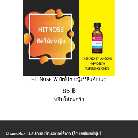
HIT NOSE W ฮิตโน๊ตหญิง**สินค้าหมด
85
฿
หยิบใส่ตะกร้า
ChemeBox : บริษัทเซนท์ทิบิวเตอร์จำกัด (ร้านเลิฟเพอร์ฟูม)