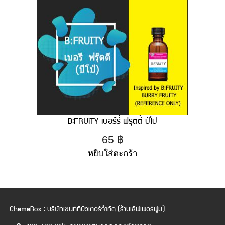
B:FRUiTY เบอร์รี่ ฟรุตตี้ ปีโป
65
฿
หยิบใส่ตะกร้า
ChemeBox : บริษัทเซนท์ทิบิวเตอร์จำกัด (ร้านเลิฟเพอร์ฟูม)