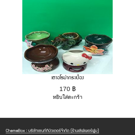
เตาอโรม่ากระเบื้อง
170
฿
หยิบใส่ตะกร้า
ChemeBox : บริษัทเซนท์ทิบิวเตอร์จำกัด (ร้านเลิฟเพอร์ฟูม)