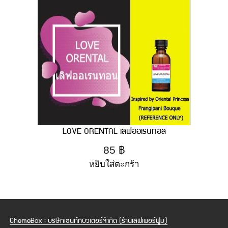
LOVE ORENTAL เลิฟออเรนทอล
85
฿
หยิบใส่ตะกร้า
ChemeBox : บริษัทเซนท์ทิบิวเตอร์จำกัด (ร้านเลิฟเพอร์ฟูม)