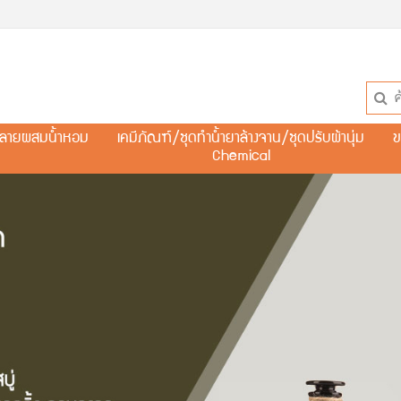
ละลายผสมน้ำหอม
เคมีภัณฑ์/ชุดทำน้ำยาล้างจาน/ชุดปรับผ้านุ่ม
ข
Chemical