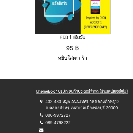
ADD 1 แอ๊ดวัน
95
฿
หยิบใส่ตะกร้า
ChemeBox : บริษัทเซนท์ทิบิวเตอร์จำกัด (ร้านเลิฟเพอร์ฟูม)
432-433 หมู่5 ถนนเทศบาลคลองตำหรุ12
ต.ตลองตำหรุ เทศบาลเมืองชลบุรี 20000
086-9972727
089-4798222